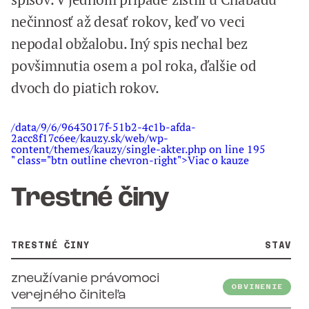
nečinnosť až desať rokov, keď vo veci
nepodal obžalobu. Iný spis nechal bez
povšimnutia osem a pol roka, ďalšie od
dvoch do piatich rokov.
/data/9/6/9643017f-51b2-4c1b-afda-
2acc8f17c6ee/kauzy.sk/web/wp-
content/themes/kauzy/single-akter.php on line
195
" class="btn outline chevron-right">Viac o kauze
Trestné činy
TRESTNÉ ČINY
STAV
zneužívanie právomoci
OBVINENIE
verejného činiteľa