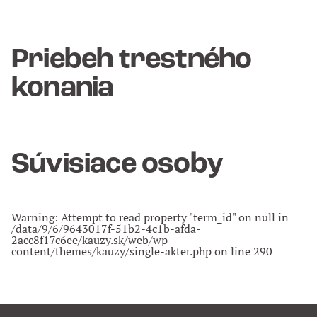
Priebeh trestného
konania
Súvisiace osoby
Warning
: Attempt to read property "term_id" on null in
/data/9/6/9643017f-51b2-4c1b-afda-
2acc8f17c6ee/kauzy.sk/web/wp-
content/themes/kauzy/single-akter.php
on line
290