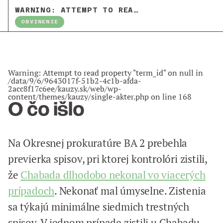
WARNING
: ATTEMPT TO READ PROPERTY "NAME" ON NULL IN
OBVINENIE
Warning
: Attempt to read property "term_id" on null in
/data/9/6/9643017f-51b2-4c1b-afda-
2acc8f17c6ee/kauzy.sk/web/wp-
content/themes/kauzy/single-akter.php
on line
168
O čo išlo
Na Okresnej prokuratúre BA 2 prebehla
previerka spisov, pri ktorej kontrolóri zistili,
že
Chabada dlhodobo nekonal vo viacerých
prípadoch
. Nekonať mal úmyselne. Zistenia
sa týkajú minimálne siedmich trestných
spisov. V jednom prípade zistili u Chabadu