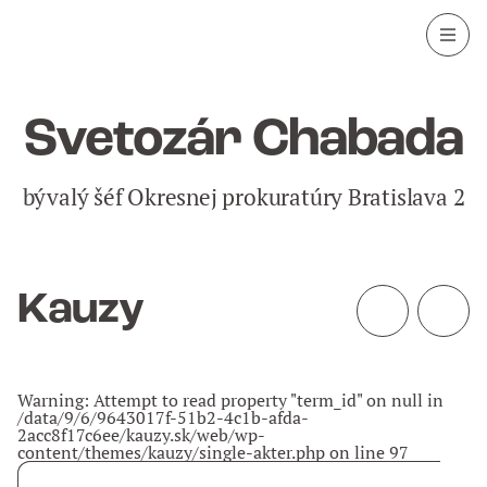
Svetozár Chabada
bývalý šéf Okresnej prokuratúry Bratislava 2
Kauzy
Warning
: Attempt to read property "term_id" on null in
/data/9/6/9643017f-51b2-4c1b-afda-
2acc8f17c6ee/kauzy.sk/web/wp-
content/themes/kauzy/single-akter.php
on line
97