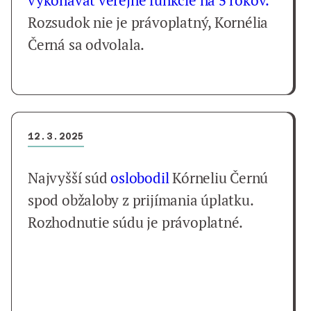
vykonávať verejné funkcie na 5 rokov.
Rozsudok nie je právoplatný, Kornélia
Černá sa odvolala.
12.3.2025
Najvyšší súd
oslobodil
Kórneliu Černú
spod obžaloby z prijímania úplatku.
Rozhodnutie súdu je právoplatné.