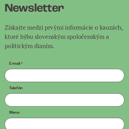
Newsletter
Získajte medzi prvými informácie o kauzách,
ktoré hýbu slovenským spoločenským a
politickým dianím.
E-mail
*
Telefón
Meno