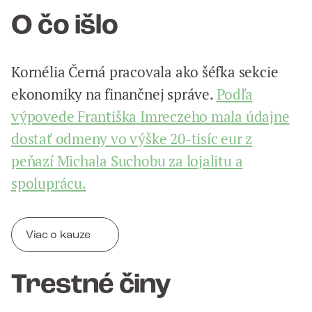
O čo išlo
Kornélia Černá pracovala ako šéfka sekcie
ekonomiky na finančnej správe.
Podľa
výpovede Františka Imreczeho mala údajne
dostať odmeny vo výške 20-tisíc eur z
peňazí Michala Suchobu za lojalitu a
spoluprácu.
Viac o kauze
Trestné činy