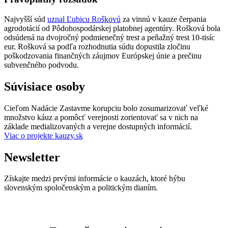
Najvyšší súd
uznal Ľubicu Roškovú
za vinnú v kauze čerpania
agrodotácií od Pôdohospodárskej platobnej agentúry. Rošková bola
odsúdená na dvojročný podmienečný trest a peňažný trest 10-tisíc
eur. Rošková sa podľa rozhodnutia súdu dopustila zločinu
poškodzovania finančných záujmov Európskej únie a prečinu
subvenčného podvodu.
Súvisiace osoby
Cieľom Nadácie Zastavme korupciu bolo zosumarizovať veľké
množstvo káuz a pomôcť verejnosti zorientovať sa v nich na
základe medializovaných a verejne dostupných informácií.
Viac o projekte kauzy.sk
Newsletter
Získajte medzi prvými informácie o kauzách, ktoré hýbu
slovenským spoločenským a politickým dianím.