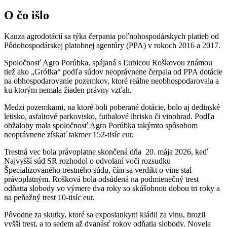
O čo išlo
Kauza agrodotácií sa týka čerpania poľnohospodárskych platieb od
Pôdohospodárskej platobnej agentúry (PPA) v rokoch 2016 a 2017.
Spoločnosť Agro Porúbka, spájaná s Ľubicou Roškovou
známou
tiež ako „Grófka“
podľa súdov neoprávnene čerpala od PPA dotácie
na obhospodarovanie pozemkov, ktoré reálne neobhospodarovala a
ku ktorým nemala žiaden právny vzťah.
Medzi pozemkami, na ktoré boli poberané dotácie, bolo aj dedinské
letisko, asfaltové parkovisko, futbalové ihrisko či vinohrad. Podľa
obžaloby mala spoločnosť Agro Porúbka takýmto spôsobom
neoprávnene získať takmer 152-tisíc eur.
Trestná vec bola právoplatne skončená dňa 20. mája 2026, keď
Najvyšší súd SR rozhodol o odvolaní voči rozsudku
Špecializovaného trestného súdu, čím sa verdikt o vine stal
právoplatným. Rošková bola odsúdená na podmienečný trest
odňatia slobody vo výmere dva roky so skúšobnou dobou tri roky a
na peňažný trest 10-tisíc eur.
Pôvodne za skutky, ktoré sa exposlankyni kládli za vinu, hrozil
vyšší trest, a to sedem až dvanásť rokov odňatia slobody. Novela