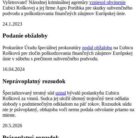
Vyšetrovateľ Národnej kriminálnej agentúry
vzniesol obvinenie
Ľubici Roškovej a jej firme Agro Porúbka pre skutky subvenčného
podvodu a poškodzovania finančných záujmov Európskej únie.
24.1.2023
Podanie obžaloby
Prokurátor Úradu špeciálnej prokuratúry
podal obžalobu
na Ľubicu
Roškovú pre zločin poškodzovania finančných záujmov Európskej
únie v súbehu s prečinom subvenčného podvodu.
16.04.2024
Neprávoplatný rozsudok
Špecializovaný trestný súd
uznal
bývalú poslankyňu Ľubicu
Roškovú za vinnú. Sudca jej uložil úhrnný trojročný trest odňatia
slobody s podmienečným odkladom na päť rokov. Rozsudok súdu
nie je právoplatný, obhajoba voči nemu podala odvolanie priamo na
mieste.
20.5.2026
Právoplatný rozsudok