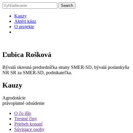
Kauzy
Aktéri káuz
O projekte
Ľubica Rošková
Bývalá okresná predsedníčka strany SMER-SD, bývalá poslankyňa
NR SR za SMER-SD, podnikateľka.
Kauzy
Agrodotácie
právoplatné odsúdenie
O čo išlo
Trestné činy
Priebeh konaní
Súvisiace osoby