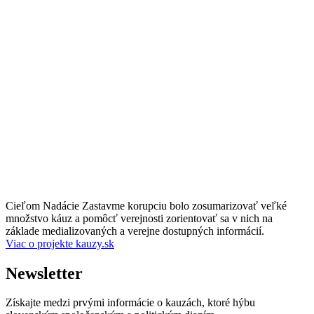
Priebeh trestného konania
08/2022
Vznesenie obvinenia
Súvisiace osoby
Warning
: Attempt to read property "term_id" on null in
/data/9/6/9643017f-51b2-4c1b-afda-
2acc8f17c6ee/kauzy.sk/web/wp-content/themes/kauzy/single-
akter.php
on line
290
Cieľom Nadácie Zastavme korupciu bolo zosumarizovať veľké
množstvo káuz a pomôcť verejnosti zorientovať sa v nich na
základe medializovaných a verejne dostupných informácií.
Viac o projekte kauzy.sk
Newsletter
Získajte medzi prvými informácie o kauzách, ktoré hýbu