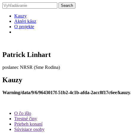
Kauzy
Aktéri káuz
O projekte
Patrick Linhart
poslanec NRSR (Sme Rodina)
Kauzy
Warning
/data/9/6/9643017f-51b2-4c1b-afda-2acc8f17c6ee/kauzy.
O čo išlo
Trestné činy
Priebeh konaní
Súvisiace osoby