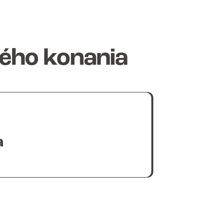
ného konania
a