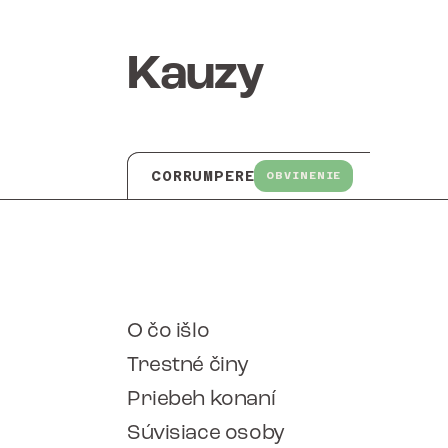
Kauzy
CORRUMPERE
OBVINENIE
O čo išlo
Trestné činy
Priebeh konaní
Súvisiace osoby