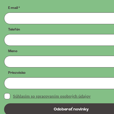
E-mail
*
Telefón
Meno
Priezvisko
Súhlasím so spracovaním osobných údajov
Odoberať novinky