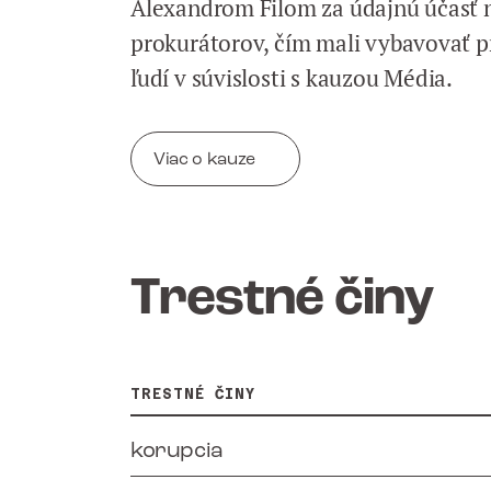
Alexandrom Filom za údajnú účasť n
prokurátorov, čím mali vybavovať p
ľudí v súvislosti s kauzou Média.
Viac o kauze
Trestné činy
TRESTNÉ ČINY
korupcia