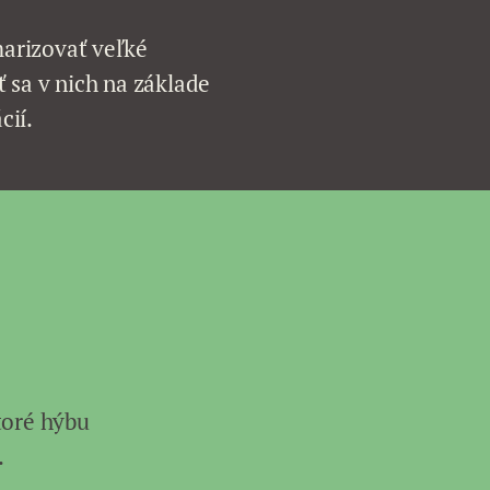
arizovať veľké
 sa v nich na základe
cií.
toré hýbu
.