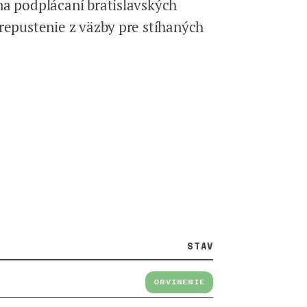
a podplácaní bratislavských
repustenie z väzby pre stíhaných
STAV
OBVINENIE