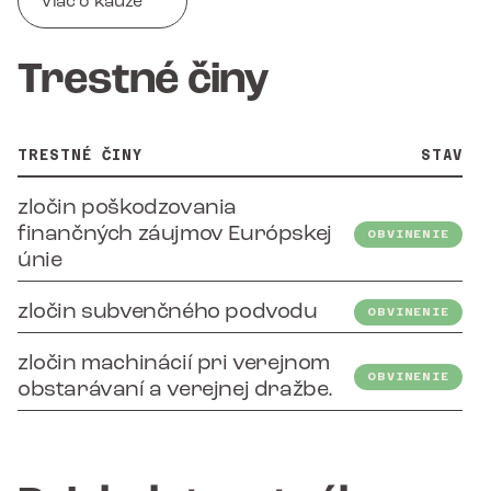
Viac o kauze
Trestné činy
TRESTNÉ ČINY
STAV
zločin poškodzovania
finančných záujmov Európskej
OBVINENIE
únie
zločin subvenčného podvodu
OBVINENIE
zločin machinácií pri verejnom
OBVINENIE
obstarávaní a verejnej dražbe.