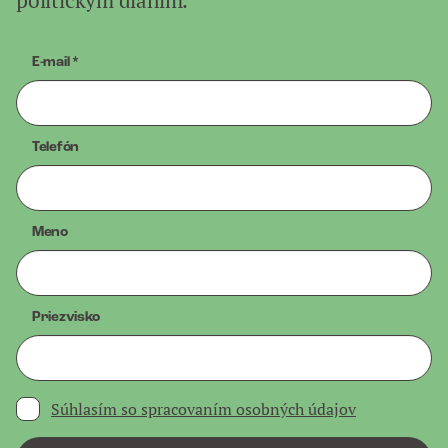
politickým dianím.
E-mail
*
Telefón
Meno
Priezvisko
Súhlasím so spracovaním osobných údajov