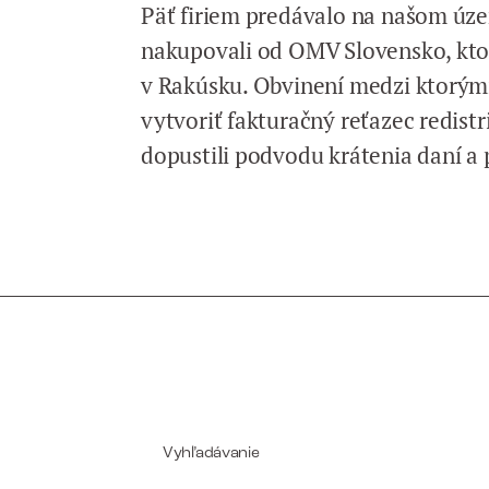
Päť firiem predávalo na našom úz
nakupovali od OMV Slovensko, ktor
v Rakúsku. Obvinení medzi ktorými 
vytvoriť fakturačný reťazec redist
dopustili podvodu krátenia daní a 