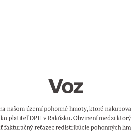
Voz
o na našom území pohonné hmoty, ktoré nakupova
ako platiteľ DPH v Rakúsku. Obvinení medzi ktorým
ť fakturačný reťazec redistribúcie pohonných hmô