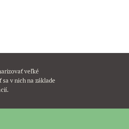
arizovať veľké
 sa v nich na základe
cií.