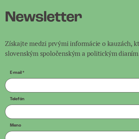
Newsletter
Získajte medzi prvými informácie o kauzách, k
slovenským spoločenským a politickým dianím
E-mail
*
Telefón
Meno