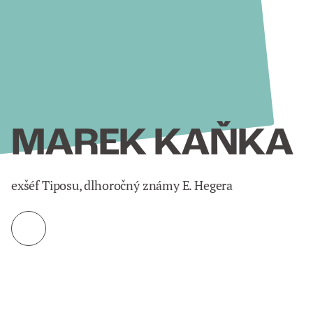
MAREK KAŇKA
exšéf Tiposu, dlhoročný známy E. Hegera