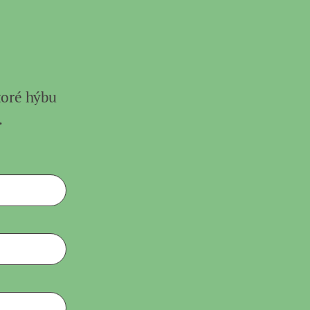
toré hýbu
.