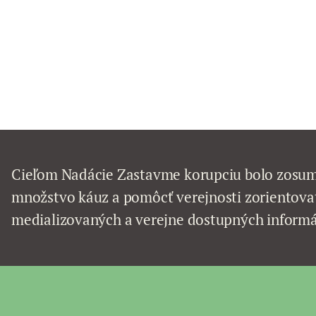
Cieľom Nadácie Zastavme korupciu bolo zosum
množstvo káuz a pomôcť verejnosti zorientovať
medializovaných a verejne dostupných informá