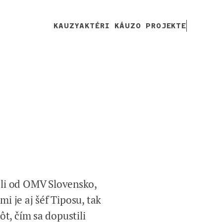
KAUZY
AKTÉRI KÁUZ
O PROJEKTE
li od OMV Slovensko,
i je aj šéf Tiposu, tak
t, čím sa dopustili