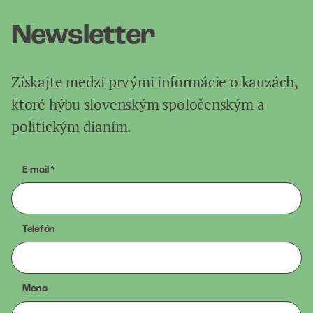
Newsletter
Získajte medzi prvými informácie o kauzách,
ktoré hýbu slovenským spoločenským a
politickým dianím.
E-mail
*
Telefón
Meno