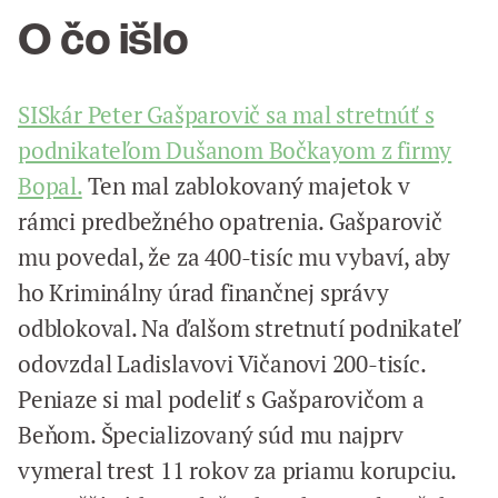
O čo išlo
SISkár Peter Gašparovič sa mal stretnúť s
podnikateľom Dušanom Bočkayom z firmy
Bopal.
Ten mal zablokovaný majetok v
rámci predbežného opatrenia. Gašparovič
mu povedal, že za 400-tisíc mu vybaví, aby
ho Kriminálny úrad finančnej správy
odblokoval. Na ďalšom stretnutí podnikateľ
odovzdal Ladislavovi Vičanovi 200-tisíc.
Peniaze si mal podeliť s Gašparovičom a
Beňom. Špecializovaný súd mu najprv
vymeral trest 11 rokov za priamu korupciu.