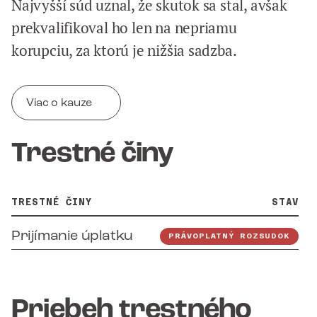
Najvyšší súd uznal, že skutok sa stal, avšak
prekvalifikoval ho len na nepriamu
korupciu, za ktorú je nižšia sadzba.
Viac o kauze
Trestné činy
TRESTNÉ ČINY
STAV
Prijímanie úplatku
PRÁVOPLATNÝ ROZSUDOK
Priebeh trestného