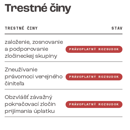
Trestné činy
TRESTNÉ ČINY
STAV
založenie, zosnovanie
a podporovanie
PRÁVOPLATNÝ ROZSUDOK
zločineckej skupiny
Zneužívanie
právomoci verejného
PRÁVOPLATNÝ ROZSUDOK
činiteľa
Obzvlášť závažný
pokračovací zločin
PRÁVOPLATNÝ ROZSUDOK
prijímania úplatku