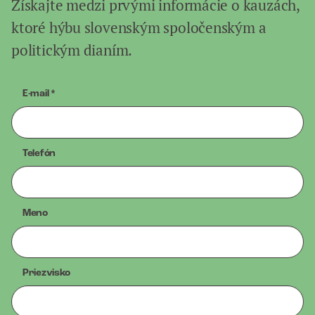
Získajte medzi prvými informácie o kauzách,
ktoré hýbu slovenským spoločenským a
politickým dianím.
E-mail
*
Telefón
Meno
Priezvisko