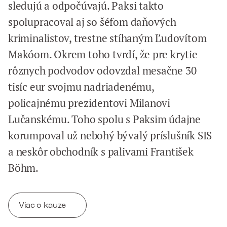
sledujú a odpočúvajú. Paksi takto
spolupracoval aj so šéfom daňových
kriminalistov, trestne stíhaným Ľudovítom
Makóom. Okrem toho tvrdí, že pre krytie
rôznych podvodov odovzdal mesačne 30
tisíc eur svojmu nadriadenému,
policajnému prezidentovi Milanovi
Lučanskému. Toho spolu s Paksim údajne
korumpoval už nebohý bývalý príslušník SIS
a neskôr obchodník s palivami František
Böhm.
Viac o kauze