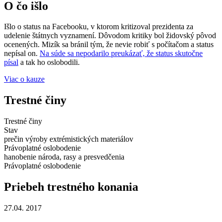
O čo išlo
Išlo o status na Facebooku, v ktorom kritizoval prezidenta za
udelenie štátnych vyznamení. Dôvodom kritiky bol židovský pôvod
ocenených. Mizík sa bránil tým, že nevie robiť s počítačom a status
nepísal on.
Na súde sa nepodarilo preukázať, že status skutočne
písal
a tak ho oslobodili.
Viac o kauze
Trestné činy
Trestné činy
Stav
prečin výroby extrémistických materiálov
Právoplatné oslobodenie
hanobenie národa, rasy a presvedčenia
Právoplatné oslobodenie
Priebeh trestného konania
27.04. 2017