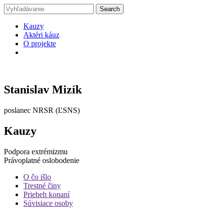
Kauzy
Aktéri káuz
O projekte
Stanislav Mizík
poslanec NRSR (ĽSNS)
Kauzy
Podpora extrémizmu
Právoplatné oslobodenie
O čo išlo
Trestné činy
Priebeh konaní
Súvisiace osoby