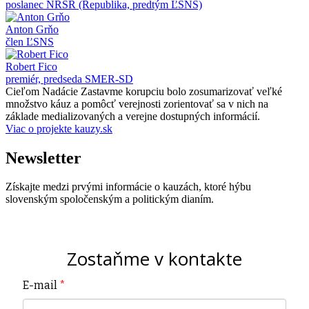
poslanec NRSR (Republika, predtým ĽSNS)
Anton Grňo
člen ĽSNS
Robert Fico
premiér, predseda SMER-SD
Cieľom Nadácie Zastavme korupciu bolo zosumarizovať veľké
množstvo káuz a pomôcť verejnosti zorientovať sa v nich na
základe medializovaných a verejne dostupných informácií.
Viac o projekte kauzy.sk
Newsletter
Získajte medzi prvými informácie o kauzách, ktoré hýbu
slovenským spoločenským a politickým dianím.
Zostaňme v kontakte
E-mail
*