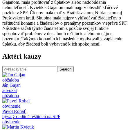
Gajanom, mala profitovať z úplatkov alebo nadobúdania
nehnuteľností. Kvietik s Gajanom mali najprv obsadiť kľúčové
pozície v SPF. Členov mala mať v Bratislavskom, Nitrianskom aj
Prešovskom kraji. Skupina mala najprv vyhľadávať žiadateľov o
reštitučné konania a žiadateľov o prenájmy pozemkov v správe SPF.
Následne začali týmto žiadateľom z pozície svojej funkcie
spôsobovať problémy v dosiahnutí reštitúcie alebo prenájmu
pozemku. Takýmto konaním ich následne motivovali k zaplateniu
úplatku, aby žiadosti boli vybavené k ich spokojnosti.
Aktéri kauzy
obžaloba
Ján Gajan
advokát
obžaloba
obvinenie
Pavol Rohaľ
bývalý riaditeľ reštitúcií na SPF
obvinenie