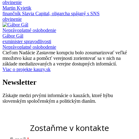
obvinenie
Martin Kvietik
finančník Slavia Capital, oligarcha spájaný s SNS
obvinenie
Neprávoplatné oslobodenie
Gábor Gál
exminister spravodlivosti
Neprávoplatné oslobodenie
Cieľom Nadácie Zastavme korupciu bolo zosumarizovať veľké
množstvo káuz a pomôcť verejnosti zorientovať sa v nich na
základe medializovaných a verejne dostupných informácií.
Viac o projekte kauzy.sk
Newsletter
Získajte medzi prvými informácie o kauzách, ktoré hýbu
slovenským spoločenským a politickým dianím.
Zostaňme v kontakte