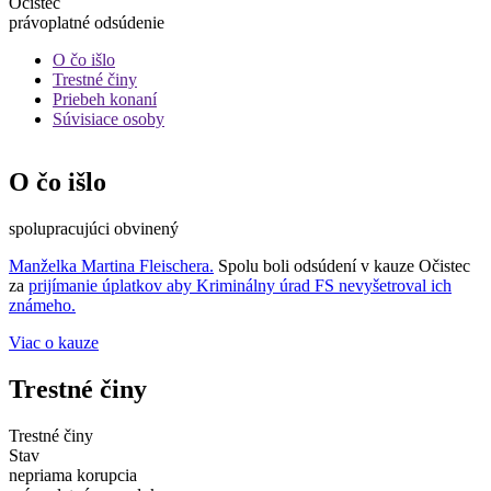
Očistec
právoplatné odsúdenie
O čo išlo
Trestné činy
Priebeh konaní
Súvisiace osoby
O čo išlo
spolupracujúci obvinený
Manželka Martina Fleischera.
Spolu boli odsúdení v kauze Očistec
za
prijímanie úplatkov aby Kriminálny úrad FS nevyšetroval ich
známeho.
Viac o kauze
Trestné činy
Trestné činy
Stav
nepriama korupcia