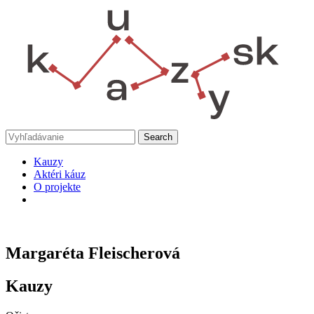
Kauzy
Aktéri káuz
O projekte
Margaréta Fleischerová
Kauzy