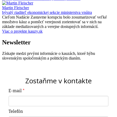
Martin Fleischer
bývalý riaditeľ ekonomickej sekcie ministerstva vnútra
Cieľom Nadácie Zastavme korupciu bolo zosumarizovať veľké
množstvo káuz a pomôcť verejnosti zorientovať sa v nich na
základe medializovaných a verejne dostupných informácií.
Viac o projekte kauzy.sk
Newsletter
Získajte medzi prvými informácie o kauzách, ktoré hýbu
slovenským spoločenským a politickým dianím.
Zostaňme v kontakte
E-mail
*
Telefón