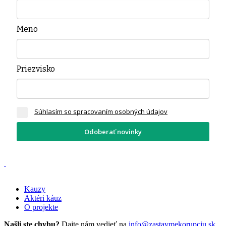
Meno
Priezvisko
Súhlasím so spracovaním osobných údajov
Odoberať novinky
Kauzy
Aktéri káuz
O projekte
Našli ste chybu?
Dajte nám vedieť na
info@zastavmekorupciu.sk