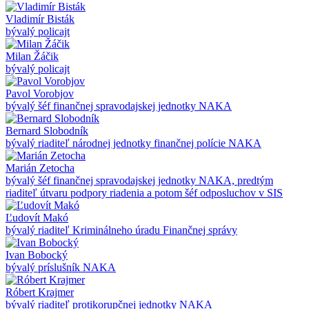
Vladimír Bisták
bývalý policajt
Milan Žáčik
bývalý policajt
Pavol Vorobjov
bývalý šéf finančnej spravodajskej jednotky NAKA
Bernard Slobodník
bývalý riaditeľ národnej jednotky finančnej polície NAKA
Marián Zetocha
bývalý šéf finančnej spravodajskej jednotky NAKA, predtým
riaditeľ útvaru podpory riadenia a potom šéf odposluchov v SIS
Ľudovít Makó
bývalý riaditeľ Kriminálneho úradu Finančnej správy
Ivan Bobocký
bývalý príslušník NAKA
Róbert Krajmer
bývalý riaditeľ protikorupčnej jednotky NAKA