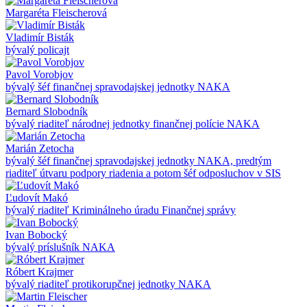
Margaréta Fleischerová
Vladimír Bisták
bývalý policajt
Pavol Vorobjov
bývalý šéf finančnej spravodajskej jednotky NAKA
Bernard Slobodník
bývalý riaditeľ národnej jednotky finančnej polície NAKA
Marián Zetocha
bývalý šéf finančnej spravodajskej jednotky NAKA, predtým
riaditeľ útvaru podpory riadenia a potom šéf odposluchov v SIS
Ľudovít Makó
bývalý riaditeľ Kriminálneho úradu Finančnej správy
Ivan Bobocký
bývalý príslušník NAKA
Róbert Krajmer
bývalý riaditeľ protikorupčnej jednotky NAKA