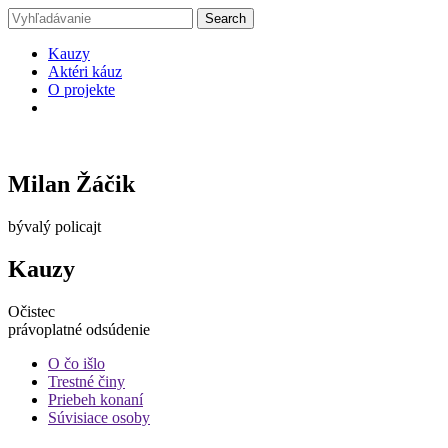
Kauzy
Aktéri káuz
O projekte
Milan Žáčik
bývalý policajt
Kauzy
Očistec
právoplatné odsúdenie
O čo išlo
Trestné činy
Priebeh konaní
Súvisiace osoby