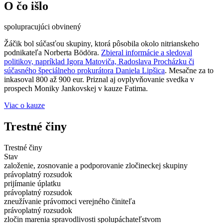
O čo išlo
spolupracujúci obvinený
Žáčik bol súčasťou skupiny, ktorá pôsobila okolo nitrianskeho
podnikateľa Norberta Bödöra.
Zbieral informácie a sledoval
politikov, napríklad Igora Matoviča, Radoslava Procházku či
súčasného špeciálneho prokurátora Daniela Lipšica
. Mesačne za to
inkasoval 800 až 900 eur. Priznal aj ovplyvňovanie svedka v
prospech Moniky Jankovskej v kauze Fatima.
Viac o kauze
Trestné činy
Trestné činy
Stav
založenie, zosnovanie a podporovanie zločineckej skupiny
právoplatný rozsudok
prijímanie úplatku
právoplatný rozsudok
zneužívanie právomoci verejného činiteľa
právoplatný rozsudok
zločin marenia spravodlivosti spolupáchateľstvom